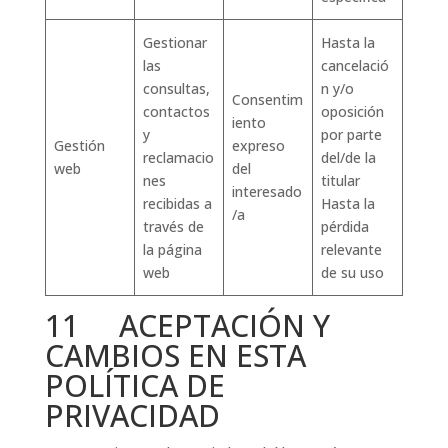
Gestionar
Hasta la
las
cancelació
consultas,
n y/o
Consentim
contactos
oposición
iento
y
por parte
Gestión
expreso
reclamacio
del/de la
web
del
nes
titular
interesado
recibidas a
Hasta la
/a
través de
pérdida
la página
relevante
web
de su uso
11 ACEPTACIÓN Y
CAMBIOS EN ESTA
POLÍTICA DE
PRIVACIDAD