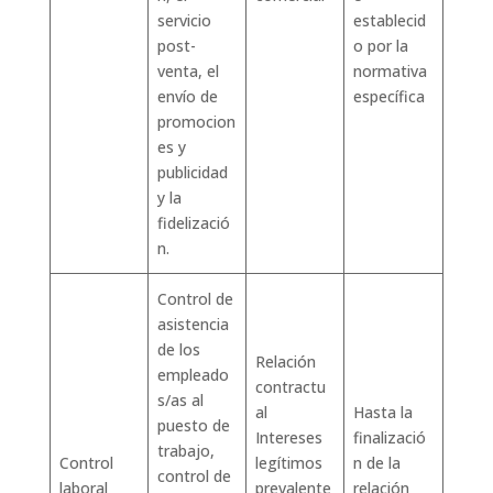
servicio
establecid
post-
o por la
venta, el
normativa
envío de
específica
promocion
es y
publicidad
y la
fidelizació
n.
Control de
asistencia
de los
Relación
empleado
contractu
s/as al
al
Hasta la
puesto de
Intereses
finalizació
trabajo,
Control
legítimos
n de la
control de
laboral
prevalente
relación