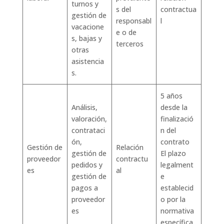
turnos y
s del
contractua
gestión de
responsabl
l
vacacione
e o de
s, bajas y
terceros
otras
asistencia
s.
5 años
Análisis,
desde la
valoración,
finalizació
contrataci
n del
ón,
contrato
Gestión de
Relación
gestión de
El plazo
proveedor
contractu
pedidos y
legalment
es
al
gestión de
e
pagos a
establecid
proveedor
o por la
es
normativa
específica