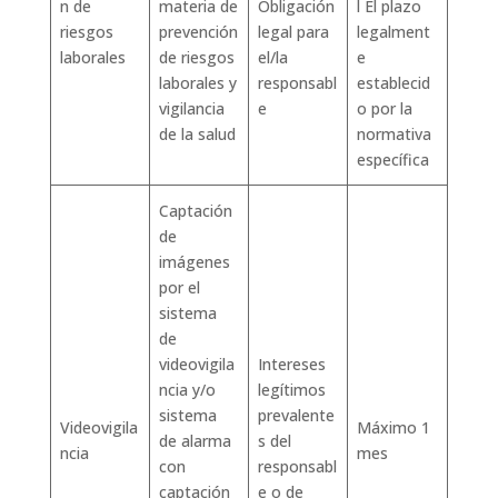
n de
materia de
Obligación
l El plazo
riesgos
prevención
legal para
legalment
laborales
de riesgos
el/la
e
laborales y
responsabl
establecid
vigilancia
e
o por la
de la salud
normativa
específica
Captación
de
imágenes
por el
sistema
de
videovigila
Intereses
ncia y/o
legítimos
sistema
prevalente
Videovigila
Máximo 1
de alarma
s del
ncia
mes
con
responsabl
captación
e o de