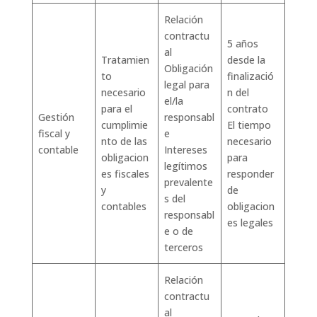
Relación
contractu
5 años
al
Tratamien
desde la
Obligación
to
finalizació
legal para
necesario
n del
el/la
para el
contrato
Gestión
responsabl
cumplimie
El tiempo
fiscal y
e
nto de las
necesario
contable
Intereses
obligacion
para
legítimos
es fiscales
responder
prevalente
y
de
s del
contables
obligacion
responsabl
es legales
e o de
terceros
Relación
contractu
al