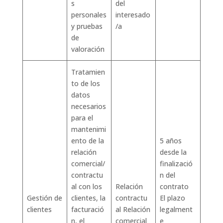
s
del
personales
interesado
y pruebas
/a
de
valoración
Tratamien
to de los
datos
necesarios
para el
mantenimi
ento de la
5 años
relación
desde la
comercial/
finalizació
contractu
n del
al con los
Relación
contrato
Gestión de
clientes, la
contractu
El plazo
clientes
facturació
al Relación
legalment
n, el
comercial
e