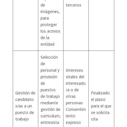
de
terceros
imágenes,
para
proteger
los activos
de la
entidad
Selección
de
personal y
Intereses
provisión
vitales del
de
interesado
puestos
/a o de
Gestión de
Finalizado
de trabajo
otras
candidato
el plazo
mediante
personas
s/as a un
para el que
gestión de
Consentim
puesto de
se solicita
curriculum,
iento
trabajo
cita
entrevista
expreso