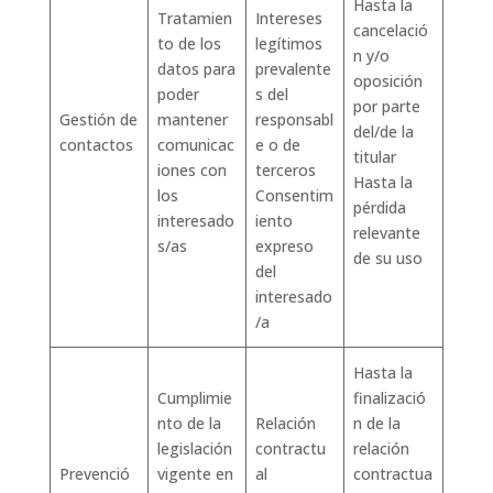
Hasta la
Tratamien
Intereses
cancelació
to de los
legítimos
n y/o
datos para
prevalente
oposición
poder
s del
por parte
Gestión de
mantener
responsabl
del/de la
contactos
comunicac
e o de
titular
iones con
terceros
Hasta la
los
Consentim
pérdida
interesado
iento
relevante
s/as
expreso
de su uso
del
interesado
/a
Hasta la
Cumplimie
finalizació
nto de la
Relación
n de la
legislación
contractu
relación
Prevenció
vigente en
al
contractua